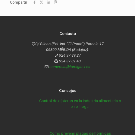
Compartir
Contacto
C/ Bilbao (Pol. Ind. “El Prado”) Parcela 17
06800 MÉRIDA (Badajoz).
924 37 89 27
924 37 81 43
comercial@fumigaex.es
Consejos
Control de dípteros en la industria alimentaria o
en el hogar
Cómo prevenir plagas de hormigas